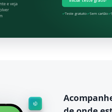
Iniciar teste grátis
›
te e veja
olver
✓
Teste gratuito
✓
Sem cartão
✓
em
Acompanhe
de onde est