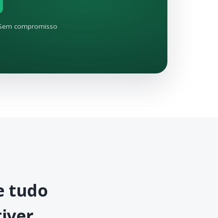
Sem compromisso
 tudo
iver