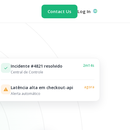
Contact Us
Log In
2m14s
Incidente #4821 resolvido
✓
Central de Controle
agora
Latência alta em checkout-api
⚠
Alerta automático