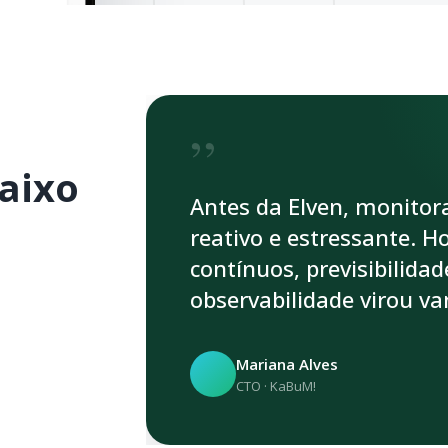
”
aixo
Antes da Elven, monitora
reativo e estressante. H
contínuos, previsibilida
observabilidade virou v
Mariana Alves
CTO · KaBuM!