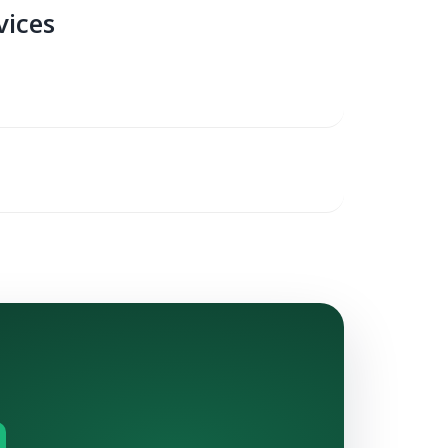
vices
para implantar, otimizar e evoluir sua
iguração ao sucesso.