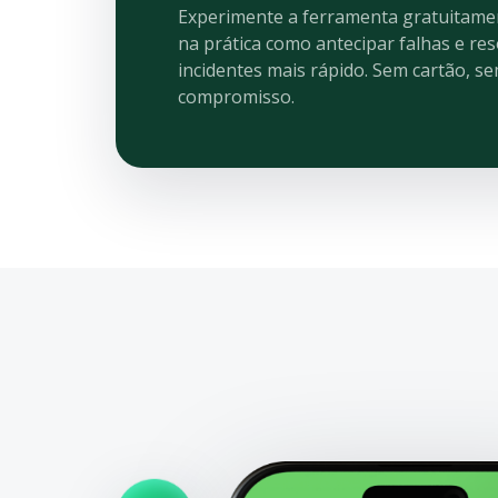
Experimente a ferramenta gratuitamen
na prática como antecipar falhas e res
incidentes mais rápido. Sem cartão, s
compromisso.