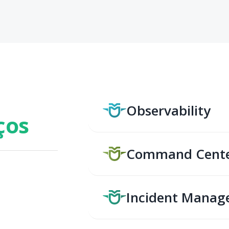
Observability
ços
Command Cent
Incident Manag