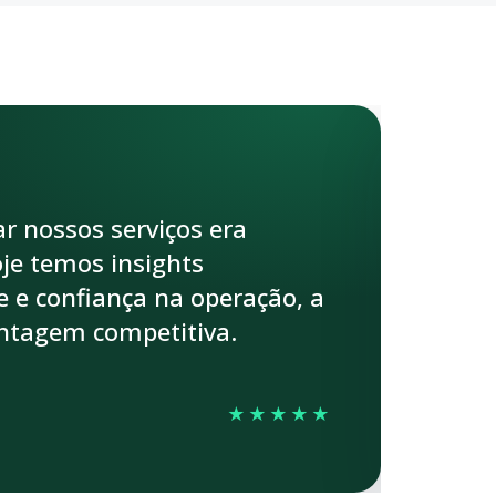
”
r nossos serviços era
Com a
oje temos insights
reduz
de e confiança na operação, a
incid
antagem competitiva.
com m
R
★★★★★
He